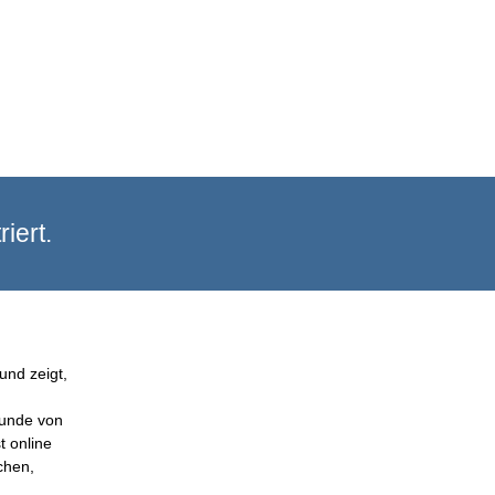
iert.
und zeigt,
Kunde von
t online
chen,