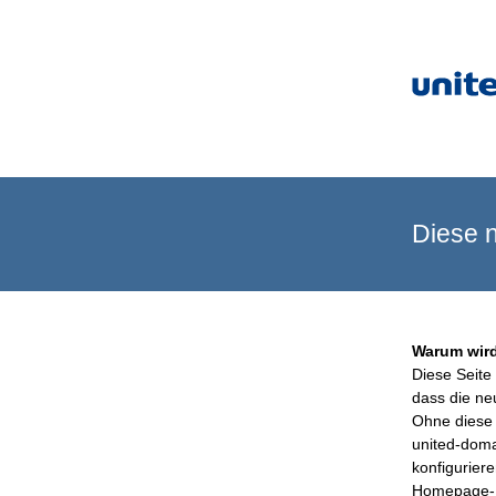
Diese n
Warum wird
Diese Seite 
dass die ne
Ohne diese 
united-doma
konfigurier
Homepage-B